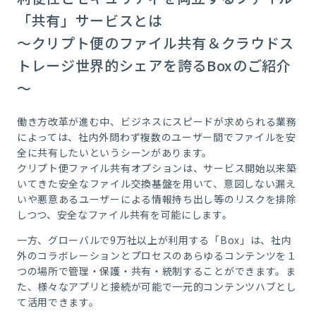
「共有」サービスとは
～クリプト便のファイル共有＆クラウドス
トレージ世界的シェアを誇るBoxのご紹介
～
働き方改革が進む中、ビジネスにスピードが求められる業務
によっては、社内外問わず複数のユーザー間でファイルを安
全に共有したいというシーンがあります。
クリプト便ファイル共有オプションは、サービス開始以来築
いてきた安全なファイル交換基盤を用いて、意図しない漏え
いや悪意あるユーザーによる情報持ち出し等のリスクを排除
しつつ、安全なファイル共有を可能にします。
一方、グローバルで9万社以上が利用する「Box」は、社内
外のコラボレーションとプロセスのあらゆるコンテンツを１
つの場所で管理・保護・共有・統制することができます。ま
た、様々なアプリと接続が可能で一元的コンテンツハブとし
て活用できます。