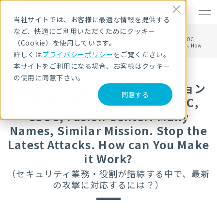
EN
当社サイトでは、お客様に最適な情報を提供する
など、快適にご利用いただくためにクッキー
HOME
セキュリティセミナー・イベント
SANSコミュニティナイトセッション in 大阪 CIRT, CERT, CSIRT, SOC, CSOC,
（Cookie）を使用しています。
Fusion Center: Many Names, Similar Mission. Stop the Latest Attacks. How
can You Make it Work?
詳しくは
プライバシーポリシー
をご覧ください。
本サイトをご利用になる場合、お客様はクッキー
の使用に同意下さい。
SANSコミュニティナイトセッション
同意する
in 大阪 CIRT, CERT, CSIRT, SOC,
CSOC, Fusion Center: Many
Names, Similar Mission. Stop the
Latest Attacks. How can You Make
it Work?
（セキュリティ業務・役割が錯綜する中で、最新
の攻撃に対応するには？）