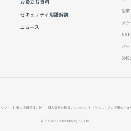
お役立ち資料
沿革
セキュリティ用語解説
アク
ニュース
NR
パー
SN
ポリシー
個人情報保護方針
個人情報の取扱いについて
NRIグループの情報セキ
© NRI SecureTechnologies, Ltd.