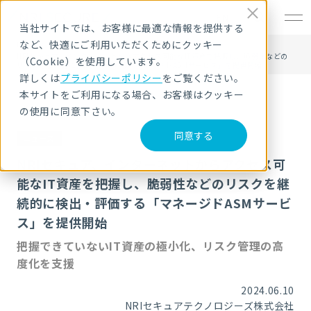
EN
当社サイトでは、お客様に最適な情報を提供する
など、快適にご利用いただくためにクッキー
HOME
ニュース・トピックス
NRIセキュア、インターネットからアクセス可能なIT資産を把握し、脆弱性などの
（Cookie）を使用しています。
リスクを継続的に検出・評価する「マネージドASMサービス」を提供開始
詳しくは
プライバシーポリシー
をご覧ください。
本サイトをご利用になる場合、お客様はクッキー
の使用に同意下さい。
同意する
ニュース
NRIセキュア、インターネットからアクセス可
能なIT資産を把握し、脆弱性などのリスクを継
続的に検出・評価する「マネージドASMサービ
ス」を提供開始
把握できていないIT資産の極小化、リスク管理の高
度化を支援
2024.06.10
NRIセキュアテクノロジーズ株式会社