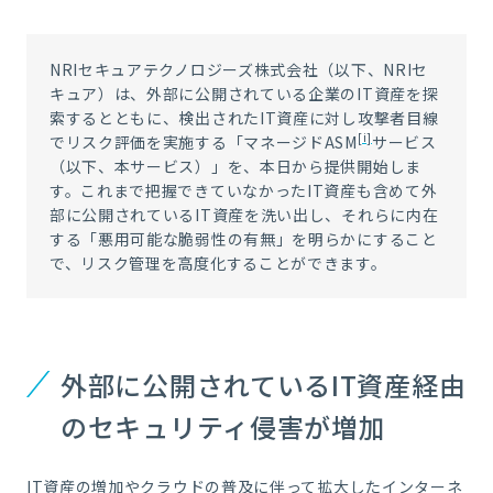
NRI
セキュアテクノロジーズ株式会社（以下、
NRI
セ
キュア）は、外部に公開されている企業の
IT
資産を探
索するとともに、検出された
IT
資産に対し攻撃者目線
[i]
でリスク評価を実施する「マネージド
ASM
サービス
（以下、本サービス）」を、本日から提供開始しま
す。これまで把握できていなかった
IT
資産も含めて外
部に公開されている
IT
資産を洗い出し、それらに内在
する「悪用可能な脆弱性の有無」を明らかにすること
で、リスク管理を高度化することができます。
外部に公開されているIT資産経由
のセキュリティ侵害が増加
IT資産の増加やクラウドの普及に伴って拡大したインターネ