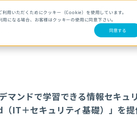
メールマガジ
利用いただくためにクッキー（Cookie）を使用しています。
利用になる場合、お客様はクッキーの使用に同意下さい。
サービス・製品
導入事例
セミナー
ブログ
動
同意する
情報セキュリティ研修「セキュアEggs OnDemand（IT＋セキュリティ基
ンデマンドで学習できる情報セキュ
mand（IT＋セキュリティ基礎）」を