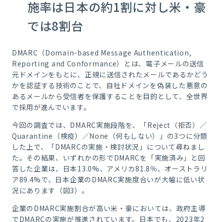
施率は日本の約1割に対し米・豪
では8割台
DMARC（Domain-based Message Authentication,
Reporting and Conformance）とは、電子メールの送信
元ドメインをもとに、正規に送信されたメールであるかどう
かを認証する技術のことで、自社ドメインを偽装した悪意の
あるメールから受信者を保護することを目的として、全世界
で採用が進んでいます。
今回の調査では、DMARC実施段階を、「Reject（拒否）／
Quarantine（検疫）／None（何もしない）」の3つに分類
した上で、「DMARCの実施・検討状況」について尋ねまし
た。その結果、いずれかの形でDMARCを「実施済み」と回
答した企業は、日本13.0%、アメリカ81.8％、オーストラリ
ア89.4%で、日本企業のDMARC実施度合いが大幅に低い状
況にあります（図3）。
企業の
DMARC
実施割合が高い米・豪においては、政府主導
で
DMARC
の実施が推進されています。日本でも、
2023
年
2