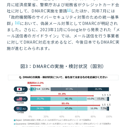
月に経済産業省、警察庁および総務省がクレジットカード会
[i]
社に対して、
DMARC
実施を要請
したほか、同年
7
月には
「政府機関等のサイバーセキュリティ対策のための統一基準
[ii]
群」
において、偽装メール対策として
DMARC
が明記され
ました。さらに、
2023
年
11
月に
Google
から発表された「メ
ール送信者のガイドライン」では、メール送信を行う事業者
に対して
DMARC
対応を求めるなど、今後日本でも
DMARC
実
施が進むとみられます。​
図
3
：
DMARC
の実施・検討状況（国別）