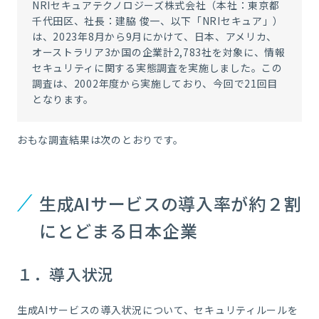
NRIセキュアテクノロジーズ株式会社（本社：東京都
千代田区、社長：建脇 俊一、以下「NRIセキュア」）
は、
2023
年
8
月から
9
月にかけて、日本、アメリカ、
オーストラリア
3
か国の企業計
2,783
社を対象に、情報
セキュリティに関する実態調査を実施しました。この
調査は、
2002
年度から実施しており、今回で
21
回目
となります。
おもな調査結果は次のとおりです。
生成AIサービスの導入率が約２割
にとどまる日本企業
１．導入状況
生成AIサービスの導入状況について、セキュリティルールを