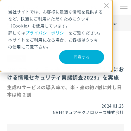
EN
当社サイトでは、お客様に最適な情報を提供する
など、快適にご利用いただくためにクッキー
HOME
ニュース・トピックス
NRIセキュア、日・米・豪の3か国で「企業における情報セキュリティ実態調査
（Cookie）を使用しています。
2023」を実施
詳しくは
プライバシーポリシー
をご覧ください。
本サイトをご利用になる場合、お客様はクッキー
の使用に同意下さい。
同意する
ニュース
NRIセキュア、日・米・豪の3か国で「企業にお
ける情報セキュリティ実態調査2023」を実施
生成AIサービスの導入率で、米・豪の約7割に対し日
本は約２割
2024.01.25
NRIセキュアテクノロジーズ株式会社