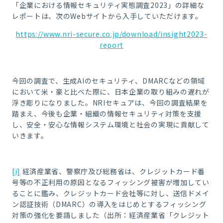
「企業における情報セキュリティ実態調査
2023
」の詳細な
レポートは、次の
Web
サイトから入手していただけます。
https://www.nri-secure.co.jp/download/insight2023-
report
今回の調査で、生成AIのセキュリティ、DMARCなどの領域
において米・豪と比べた際に、日本企業の取り組みの遅れが
浮き彫りになりました。NRIセキュアは、今回の調査結果を
踏まえ、今後も企業・組織の情報セキュリティ対策を支援
し、安全・安心な情報システム環境と社会の実現に貢献して
いきます。
[i]
経済産業省、警察庁及び総務省は、クレジットカード番
号等の不正利用の原因となるフィッシング被害が増加してい
ることに鑑み、クレジットカード会社等に対し、送信ドメイ
ン認証技術（DMARC）の導入をはじめとするフィッシング
対策の強化を要請しました（出所：経済産業省「クレジット