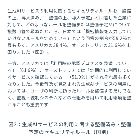
生成
AI
サービスの利用に関するセキュリティルールを「整備
の上、導入済み」「整備の上、導入予定」と回答した企業に
対して、どのようなルールを整備または整備予定かについて
複数回答で尋ねたところ、日本では「機密情報を入力しては
いけないルールを定めている」という回答の割合が
59.2%
と
最も多く、アメリカの
38.4
％、オーストラリアの
31.6
％を上
回りました（図
2
）。
一方、アメリカでは「利用時の承認プロセスを整備してい
る」（
61.6%
）、オーストラリアでは「定期的に利用してい
るサービスを確認している」（
51.0
％）がそれぞれ最も多く
なりました。今後普及が見込まれる生成
AI
サービスの利用に
おいては、ユーザの判断に頼ったルールを整備するだけでな
く、監視・統制システムなどの仕組みを用いて利用環境を整
えることも重要です
図
2
：生成
AI
サービスの利用に関する整備済み・整備
予定のセキュリティルール（国別）