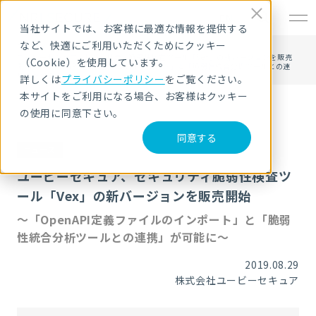
EN
当社サイトでは、お客様に最適な情報を提供する
など、快適にご利用いただくためにクッキー
HOME
ニュース・トピックス
ユービーセキュア、セキュリティ脆弱性検査ツール「Vex」の新バージョンを販売
（Cookie）を使用しています。
開始～「OpenAPI定義ファイルのインポート」と「脆弱性統合分析ツールとの連
携」が可能に～
詳しくは
プライバシーポリシー
をご覧ください。
本サイトをご利用になる場合、お客様はクッキー
の使用に同意下さい。
同意する
ニュース
ユービーセキュア、セキュリティ脆弱性検査ツ
ール「Vex」の新バージョンを販売開始
～「OpenAPI定義ファイルのインポート」と「脆弱
性統合分析ツールとの連携」が可能に～
2019.08.29
株式会社ユービーセキュア