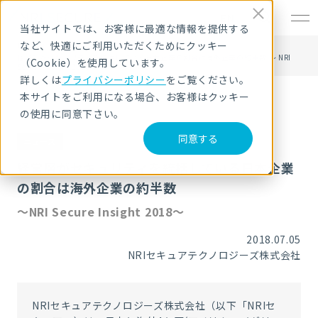
EN
当社サイトでは、お客様に最適な情報を提供する
など、快適にご利用いただくためにクッキー
HOME
ニュース・トピックス
経営層がセキュリティを統括している日本企業の割合は海外企業の約半数 ～ NRI
（Cookie）を使用しています。
Secure Insight 2018 ～
詳しくは
プライバシーポリシー
をご覧ください。
本サイトをご利用になる場合、お客様はクッキー
の使用に同意下さい。
同意する
ニュース
経営層がセキュリティを統括している日本企業
の割合は海外企業の約半数
～NRI Secure Insight 2018～
2018.07.05
NRIセキュアテクノロジーズ株式会社
NRIセキュアテクノロジーズ株式会社（以下「NRIセ