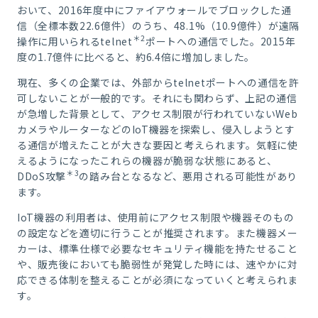
おいて、2016年度中にファイアウォールでブロックした通
信（全標本数22.6億件）のうち、48.1%（10.9億件）が遠隔
＊2
操作に用いられるtelnet
ポートへの通信でした。2015年
度の1.7億件に比べると、約6.4倍に増加しました。
現在、多くの企業では、外部からtelnetポートへの通信を許
可しないことが一般的です。それにも関わらず、上記の通信
が急増した背景として、アクセス制限が行われていないWeb
カメラやルーターなどのIoT機器を探索し、侵入しようとす
る通信が増えたことが大きな要因と考えられます。気軽に使
えるようになったこれらの機器が脆弱な状態にあると、
＊3
DDoS攻撃
の踏み台となるなど、悪用される可能性があり
ます。
IoT機器の利用者は、使用前にアクセス制限や機器そのもの
の設定などを適切に行うことが推奨されます。また機器メー
カーは、標準仕様で必要なセキュリティ機能を持たせること
や、販売後においても脆弱性が発覚した時には、速やかに対
応できる体制を整えることが必須になっていくと考えられま
す。