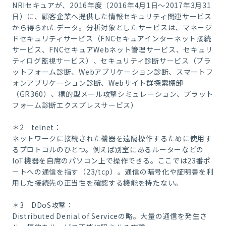
NRIセキュアが、2016年度（2016年4月1日～2017年3月31
日）に、顧客企業へ提供した情報セキュリティ関連サービス
から得られたデータ。分析対象としたサービスは、マネージ
ドセキュリティサービス（FNCセキュアインターネット接続
サービス、FNCセキュアWebネット管理サービス、セキュリ
ティログ監視サービス）、セキュリティ診断サービス（プラ
ットフォーム診断、Webアプリケーション診断、スマートフ
ォンアプリケーション診断、Webサイト群探索棚卸
（GR360）、標的型メール攻撃シミュレーション、プラット
フォーム診断エクスプレスサービス）
＊2 telnet：
ネットワークに接続された機器を遠隔操作するために使用す
るプロトコルのひとつ。例えば別室にあるルーターなどの
IoT機器を自席のパソコン上で操作できる。ここでは23番ポ
ートへの通信を指す（23/tcp）。通信の暗号化や証明書を利
用した接続先の正当性を確認する機能を持たない。
＊3 DDoS攻撃：
Distributed Denial of Serviceの略。大量の通信を発生さ