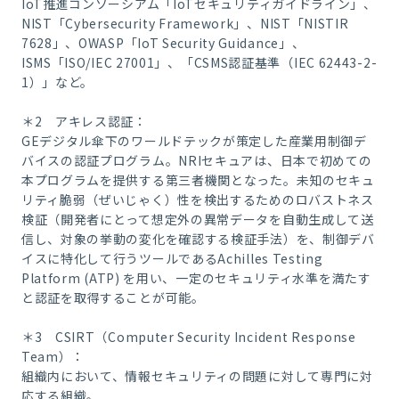
IoT推進コンソーシアム「IoTセキュリティガイドライン」、
NIST「Cybersecurity Framework」、NIST「NISTIR
7628」、OWASP「IoT Security Guidance」、
ISMS「ISO/IEC 27001」、「CSMS認証基準（IEC 62443-2-
1）」など。
＊2 アキレス認証：
GEデジタル傘下のワールドテックが策定した産業用制御デ
バイスの認証プログラム。NRIセキュアは、日本で初めての
本プログラムを提供する第三者機関となった。未知のセキュ
リティ脆弱（ぜいじゃく）性を検出するためのロバストネス
検証（開発者にとって想定外の異常データを自動生成して送
信し、対象の挙動の変化を確認する検証手法）を、制御デバ
イスに特化して行うツールであるAchilles Testing
Platform (ATP) を用い、一定のセキュリティ水準を満たす
と認証を取得することが可能。
＊3 CSIRT（Computer Security Incident Response
Team）：
組織内において、情報セキュリティの問題に対して専門に対
応する組織。