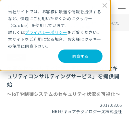
EN
当社サイトでは、お客様に最適な情報を提供する
など、快適にご利用いただくためにクッキー
HOME
ニュース・トピックス
最適なセキュリティ対策を実現する「IoTセキュリティコンサルティングサービス」
（Cookie）を使用しています。
を提供開始～IoTや制御システムのセキュリティ状況を可視化～
詳しくは
プライバシーポリシー
をご覧ください。
本サイトをご利用になる場合、お客様はクッキー
の使用に同意下さい。
同意する
ニュース
最適なセキュリティ対策を実現する「IoTセキ
ュリティコンサルティングサービス」を提供開
始
～IoTや制御システムのセキュリティ状況を可視化～
2017.03.06
NRIセキュアテクノロジーズ株式会社