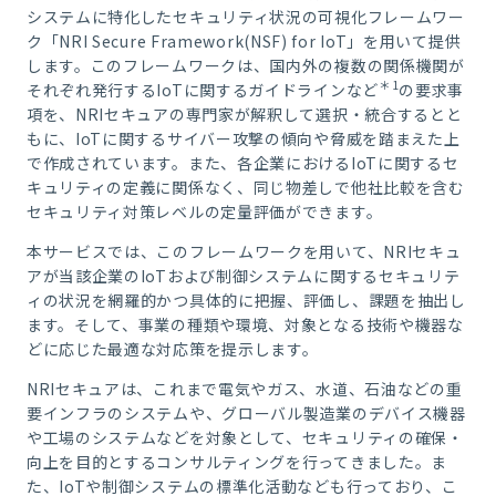
システムに特化したセキュリティ状況の可視化フレームワー
ク「NRI Secure Framework(NSF) for IoT」を用いて提供
します。このフレームワークは、国内外の複数の関係機関が
＊1
それぞれ発行するIoTに関するガイドラインなど
の要求事
項を、NRIセキュアの専門家が解釈して選択・統合するとと
もに、IoTに関するサイバー攻撃の傾向や脅威を踏まえた上
で作成されています。また、各企業におけるIoTに関するセ
キュリティの定義に関係なく、同じ物差しで他社比較を含む
セキュリティ対策レベルの定量評価ができます。
本サービスでは、このフレームワークを用いて、NRIセキュ
アが当該企業のIoTおよび制御システムに関するセキュリテ
ィの状況を網羅的かつ具体的に把握、評価し、課題を抽出し
ます。そして、事業の種類や環境、対象となる技術や機器な
どに応じた最適な対応策を提示します。
NRIセキュアは、これまで電気やガス、水道、石油などの重
要インフラのシステムや、グローバル製造業のデバイス機器
や工場のシステムなどを対象として、セキュリティの確保・
向上を目的とするコンサルティングを行ってきました。ま
た、IoTや制御システムの標準化活動なども行っており、こ