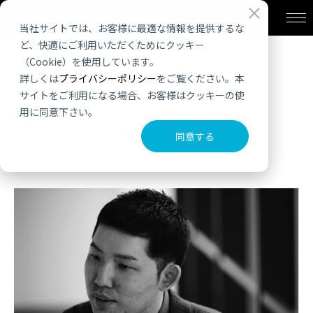
当社サイトでは、お客様に最適な情報を提供するな
ど、快適にご利用いただくためにクッキー
（Cookie）を使用しています。
詳しくは
プライバシーポリシー
をご覧ください。本
その意志が、
サイトをご利用になる場合、お客様はクッキーの使
用に同意下さい。
世界を守る。
同意する