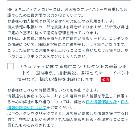
NRIセキュアテクノロジーズは、お客様のプライバシーを尊重して保
護するために最大限の努力を投じています。
お客様の個人情報はお問い合せへの対応にのみ利用されます。
個人情報の取扱いの一部を委託する場合がありますが、法令及び弊社
で定めた基準に従って適切な管理を行っております。
弊社は、お客様が興味を持たれる可能性があるサービス、コンテンツ
の情報について、随時お客様にご連絡を差し上げる場合があります。
こうした目的でご連絡を差し上げることに同意いただける場合は、以
下のチェックボックスをオンにしてください。
セキュリティに関する専門コンサルタントの最新レポ
ートや、国内事例、技術解説、各種セミナー・イベント
情報など、幅広い情報をお届けします。
お客様はこれらの情報提供をいつでも停止できます。
情報提供を停止する方法、およびお客様の個人情報を尊重して保護す
るための弊社の取り組みについては、弊社の
個人情報保護方針
・
個人
情報の取扱いについて
をご覧ください。
以下のボタンをクリックすると、お客様が要求した情報を提供する目
的で、弊社が上記から送信された個人情報を保管・処理することに同
意したものとみなされます。