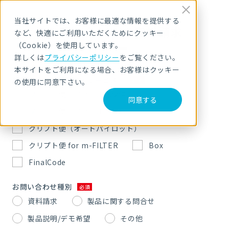
当社サイトでは、お客様に最適な情報を提供する
お問い合わせ／資料請求
など、快適にご利用いただくためにクッキー
（Cookie）を使用しています。
詳しくは
プライバシーポリシー
をご覧ください。
本サイトをご利用になる場合、お客様はクッキー
お問合せ内容（商材・サービス）
の使用に同意下さい。
クリプト便（ファイル送受信）
同意する
クリプト便（ファイル共有）
クリプト便（オートパイロット）
クリプト便 for m-FILTER
Box
FinalCode
お問い合わせ種別
資料請求
製品に関する問合せ
製品説明/デモ希望
その他