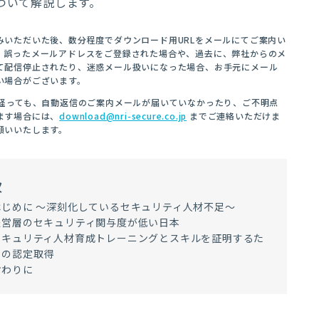
ついて解説します。
みいただいた後、数分程度でダウンロード用URLをメールにてご案内い
。
誤ったメールアドレスをご登録された場合や、
過去に、弊社からのメ
て配信停止されたり、迷惑メール扱いになった場合、お手元にメール
い場合がございます。
上経っても、自動返信のご案内メールが届いていなかったり、ご不明点
ます場合には、
download@nri-secure.co.jp
までご連絡いただけま
願いいたします。
次
はじめに 〜深刻化しているセキュリティ⼈材不⾜〜
経営層のセキュリティ関与度が低い⽇本
セキュリティ⼈材育成トレーニングとスキルを証明するた
めの認定取得
おわりに