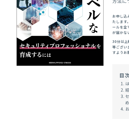
⽅法に
お申し込
たします
ールを全
が届かな
30分以
等ござい
すようお
目