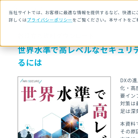
当社サイトでは、お客様に最適な情報を提供するなど、快適にご
詳しくは
プライバシーポリシー
をご覧ください。本サイトをご
お役立ち資料ダウンロード
世界水準で高レベルなセキュリ
るには
DXの
化・⾼
要イン
対策は
⾜は深
本資料
その原