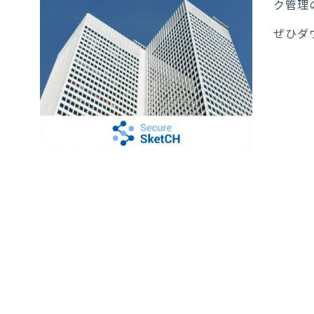
ク管理
ぜひダ