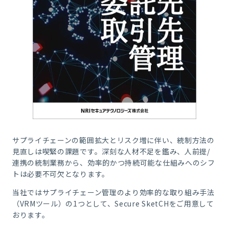
サプライチェーンの範囲拡大とリスク増に伴い、統制方法の
見直しは喫緊の課題です。深刻な人材不足を鑑み、人前提
/
連携の統制業務から、効率的かつ持続可能な仕組みへのシフ
トは必要不可欠となります。
当社ではサプライチェーン管理のより効率的な取り組み手法
（
VRM
ツール）の
1
つとして、
Secure SketCH
をご用意して
おります。