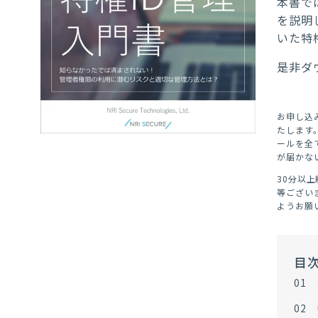
本書で
を説明
いた特
是非ダ
お申し込
たします
ールを全
が届かな
30分以
等ござい
ようお願
目
01
02