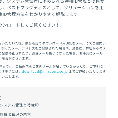
は、システム管理者に求められる特権ID管理とは何か
し、ベストプラクティスとして、ソリューションを用
権ID管理方法をわかりやすく解説します。
ウンロードしてご覧ください！
みいただいた後、数分程度でダウンロード用URLをメールにてご案内い
。
誤ったメールアドレスをご登録された場合や、
過去に、弊社からのメ
て配信停止されたり、迷惑メール扱いになった場合、お手元にメール
い場合がございます。
上経っても、自動返信のご案内メールが届いていなかったり、ご不明点
ます場合には、
download@nri-secure.co.jp
までご連絡いただけます
いいたします。
次
 システム管理と特権ID
 特権ID管理の基本