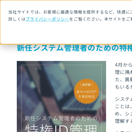
当社サイトでは、お客様に最適な情報を提供するなど、快適にご
詳しくは
プライバシーポリシー
をご覧ください。本サイトをご
お役立ち資料ダウンロード
新任システム管理者のための特権
4月か
理に携
た、異
もいる
システ
ことは
め、シ
理解す