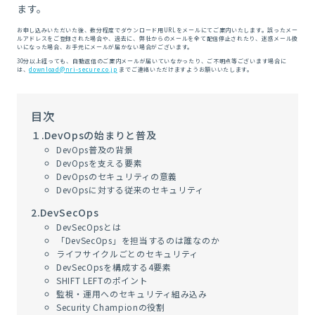
ます。
お申し込みいただいた後、数分程度でダウンロード用URLをメールにてご案内いたします。
誤ったメー
ルアドレスをご登録された場合や、
過去に、弊社からのメールを全て配信停止されたり、迷惑メール扱
いになった場合、お手元にメールが届かない場合がございます。
30分以上経っても、自動返信のご案内メールが届いていなかったり、ご不明点等ございます場合に
は、
download@nri-secure.co.jp
までご連絡いただけますようお願いいたします。
目次
１.DevOpsの始まりと普及
DevOps
普及の背景
DevOps
を支える要素
DevOps
のセキュリティの意義
DevOps
に対する従来のセキュリティ
2.DevSecOps
DevSecOps
とは
「
DevSecOps
」を担当するのは誰なのか
ライフサイクルごとのセキュリティ
DevSecOps
を構成する
4
要素
SHIFT LEFT
のポイント
監視・運用へのセキュリティ組み込み
Security Champion
の役割