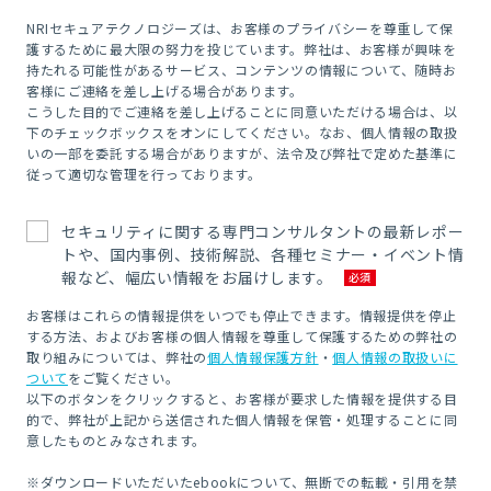
NRIセキュアテクノロジーズは、お客様のプライバシーを尊重して保
護するために最大限の努力を投じています。弊社は、お客様が興味を
持たれる可能性があるサービス、コンテンツの情報について、随時お
客様にご連絡を差し上げる場合があります。
こうした目的でご連絡を差し上げることに同意いただける場合は、以
下のチェックボックスをオンにしてください。なお、個人情報の取扱
いの一部を委託する場合がありますが、法令及び弊社で定めた基準に
従って適切な管理を行っております。
セキュリティに関する専門コンサルタントの最新レポー
トや、国内事例、技術解説、各種セミナー・イベント情
報など、幅広い情報をお届けします。
お客様はこれらの情報提供をいつでも停止できます。情報提供を停止
する方法、およびお客様の個人情報を尊重して保護するための弊社の
取り組みについては、弊社の
個人情報保護方針
・
個人情報の取扱いに
ついて
をご覧ください。
以下のボタンをクリックすると、お客様が要求した情報を提供する目
的で、弊社が上記から送信された個人情報を保管・処理することに同
意したものとみなされます。
※ダウンロードいただいたebookについて、無断での転載・引用を禁