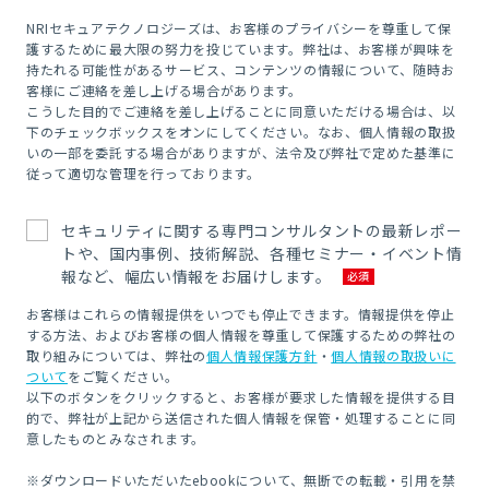
NRIセキュアテクノロジーズは、お客様のプライバシーを尊重して保
護するために最大限の努力を投じています。弊社は、お客様が興味を
持たれる可能性があるサービス、コンテンツの情報について、随時お
客様にご連絡を差し上げる場合があります。
こうした目的でご連絡を差し上げることに同意いただける場合は、以
下のチェックボックスをオンにしてください。なお、個人情報の取扱
いの一部を委託する場合がありますが、法令及び弊社で定めた基準に
従って適切な管理を行っております。
セキュリティに関する専門コンサルタントの最新レポー
トや、国内事例、技術解説、各種セミナー・イベント情
報など、幅広い情報をお届けします。
お客様はこれらの情報提供をいつでも停止できます。情報提供を停止
する方法、およびお客様の個人情報を尊重して保護するための弊社の
取り組みについては、弊社の
個人情報保護方針
・
個人情報の取扱いに
ついて
をご覧ください。
以下のボタンをクリックすると、お客様が要求した情報を提供する目
的で、弊社が上記から送信された個人情報を保管・処理することに同
意したものとみなされます。
※ダウンロードいただいたebookについて、無断での転載・引用を禁