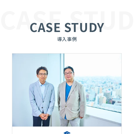
CASE STUD
CASE STUDY
導入事例