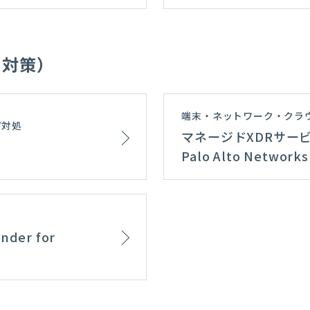
ト対策）
端末・ネットワーク・クラ
/対処
マネージドXDRサービス p
Palo Alto Networks
der for