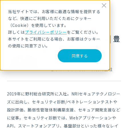
当社サイトでは、お客様に最適な情報を提供する
講師のご紹介
など、快適にご利用いただくためにクッキー
（Cookie）を使用しています。
詳しくは
プライバシーポリシー
をご覧ください。
Soichiro Toyohara
|
豊
本サイトをご利用になる場合、お客様はクッキー
の使用に同意下さい。
原 宗一郎
同意する
担当：基礎,Webアプリ
NRIセキュアテクノロジーズ株式会社
2019年に野村総合研究所に入社。NRIセキュアテクノロジー
ズに出向し、セキュリティ診断/ペネトレーションテストや
設計評価、脆弱性管理体制構築支援、セキュア開発支援など
に従事。
セキュリティ診断では、Webアプリケーションや
API、スマートフォンアプリ、基盤部分といった様々なレイ