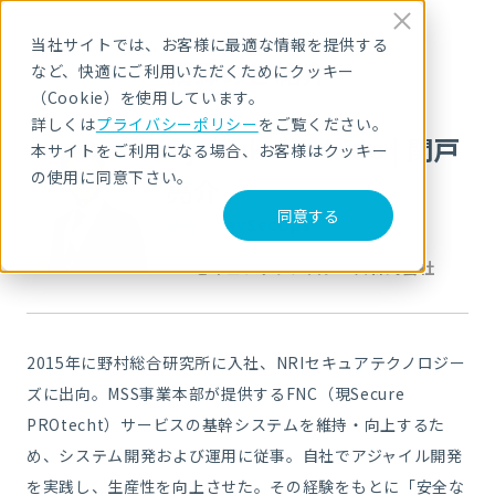
当社サイトでは、お客様に最適な情報を提供する
講師のご紹介
など、快適にご利用いただくためにクッキー
（Cookie）を使用しています。
詳しくは
プライバシーポリシー
をご覧ください。
Ryosuke Sekido
|
関戸
本サイトをご利用になる場合、お客様はクッキー
の使用に同意下さい。
亮介
同意する
担当：DevSecOps
NRIセキュアテクノロジーズ株式会社
2015年に野村総合研究所に入社、NRIセキュアテクノロジー
ズに出向。MSS事業本部が提供するFNC（現Secure
PROtecht）サービスの基幹システムを維持・向上するた
め、システム開発および運用に従事。自社でアジャイル開発
を実践し、生産性を向上させた。その経験をもとに「安全な