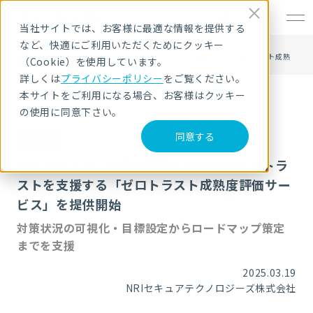
EN
当社サイトでは、お客様に最適な情報を提供する
など、快適にご利用いただくためにクッキー
HOME
ニュース・トピックス
NRIセキュア、企業の実態に合わせたゼロトラストを支援する「ゼロトラスト成熟
（Cookie）を使用しています。
度評価サービス」を提供開始
詳しくは
プライバシーポリシー
をご覧ください。
本サイトをご利用になる場合、お客様はクッキー
の使用に同意下さい。
同意する
ニュース
NRIセキュア、企業の実態に合わせたゼロトラ
ストを支援する「ゼロトラスト成熟度評価サー
ビス」を提供開始
対策状況の可視化・目標設定からロードマップ策定
までを支援
2025.03.19
NRIセキュアテクノロジーズ株式会社