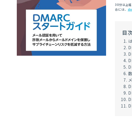
30分以上
合には、
do
目
D
D
D
D