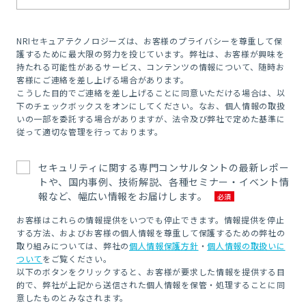
NRIセキュアテクノロジーズは、お客様のプライバシーを尊重して保
護するために最大限の努力を投じています。弊社は、お客様が興味を
持たれる可能性があるサービス、コンテンツの情報について、随時お
客様にご連絡を差し上げる場合があります。
こうした目的でご連絡を差し上げることに同意いただける場合は、以
下のチェックボックスをオンにしてください。なお、個人情報の取扱
いの一部を委託する場合がありますが、法令及び弊社で定めた基準に
従って適切な管理を行っております。
セキュリティに関する専門コンサルタントの最新レポー
トや、国内事例、技術解説、各種セミナー・イベント情
報など、幅広い情報をお届けします。
お客様はこれらの情報提供をいつでも停止できます。情報提供を停止
する方法、およびお客様の個人情報を尊重して保護するための弊社の
取り組みについては、弊社の
個人情報保護方針
・
個人情報の取扱いに
ついて
をご覧ください。
以下のボタンをクリックすると、お客様が要求した情報を提供する目
的で、弊社が上記から送信された個人情報を保管・処理することに同
意したものとみなされます。